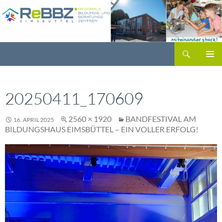
Zum
Inhalt
springen
Suchen
PRIMÄR
MENÜ
20250411_170609
2560 × 1920
BANDFESTIVAL AM
16. APRIL 2025
BILDUNGSHAUS EIMSBÜTTEL – EIN VOLLER ERFOLG!