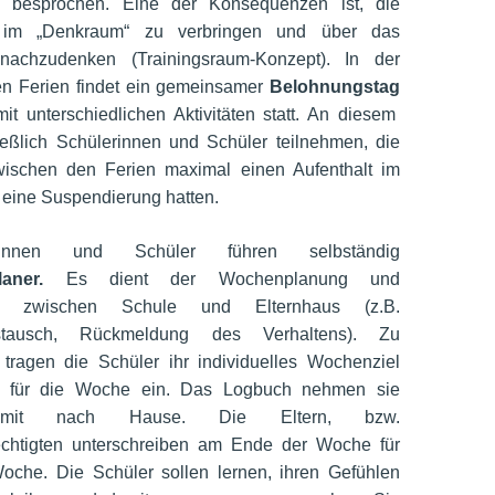
g besprochen. Eine der Konsequenzen ist, die
im „Denkraum“ zu verbringen und über das
 nachzudenken (Trainingsraum-Konzept). In der
n Ferien findet ein gemeinsamer
Belohnungstag
it unterschiedlichen Aktivitäten statt. An diesem
ießlich Schülerinnen und Schüler teilnehmen, die
wischen den Ferien maximal einen Aufenthalt im
eine Suspendierung hatten.
innen und Schüler führen selbständig
aner.
Es dient der Wochenplanung und
on zwischen Schule und Elternhaus (z.B.
austausch, Rückmeldung des Verhaltens). Zu
ragen die Schüler ihr individuelles Wochenziel
n für die Woche ein. Das Logbuch nehmen sie
 mit nach Hause. Die Eltern, bzw.
echtigten unterschreiben am Ende der Woche für
Woche. Die Schüler sollen lernen, ihren Gefühlen