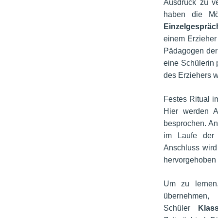
Ausdruck zu v
haben die Mö
Einzelgespräc
einem Erzieher
Pädagogen der 
eine Schülerin 
des Erziehers 
Festes Ritual i
Hier werden A
besprochen. A
im Laufe der
Anschluss
wird
hervorgehoben 
Um zu lernen,
übernehme
Schüler
Klas