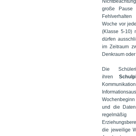
Nichtbeachtun
große Pause 
Fehlverhalten
Woche vor jede
(Klasse 5-10) m
dürfen ausschl
im Zeitraum z
Denkraum oder 
Die Schüler
ihren
Schulpl
Kommunikati
Informations
Wochenbeginn t
und die Date
regelmäßig
Erziehungsber
die jeweilige 