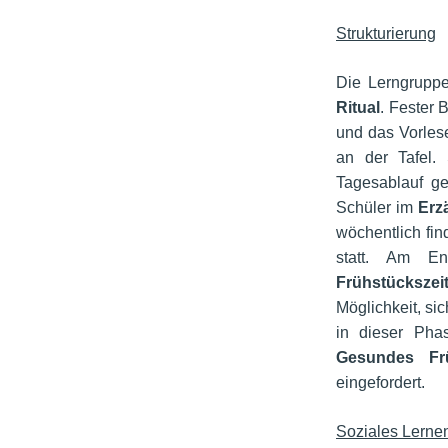
Strukturierung
Die Lerngrupp
Ritual
. Fester 
und das Vorle
an der Tafel.
Tagesablauf g
Schüler im
Erz
wöchentlich fin
statt. Am En
Frühstückszei
Möglichkeit, si
in dieser Pha
Gesundes Fr
eingefordert.
Soziales Lerne