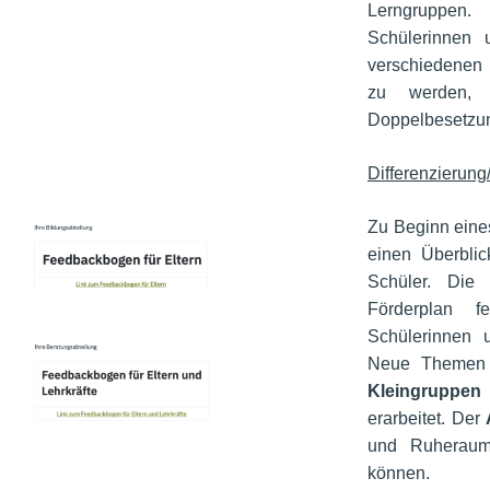
DICH !
Lerngruppen.
Schülerinnen
verschiedenen 
zu werden, u
Ihr Feedback für 
Doppelbesetzun
unsere 
Bildungsabteilung
Differenzierung/
Zu Beginn eines
einen Überbli
Schüler. Die
Förderplan f
Schülerinnen
Neue Themen
Kleingruppen
erarbeitet. Der
und Ruheraum,
können.