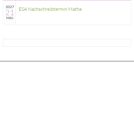
2027
ESA Nachschreibtermin Mathe
21
MAI
ANMELDUNG FÜR DEN GANZTAG FÜR DAS SCHULJAHR
25/26
FSJ – WIR SUCHEN DICH !
Ihr Feedback für unsere Bildungsabteilung