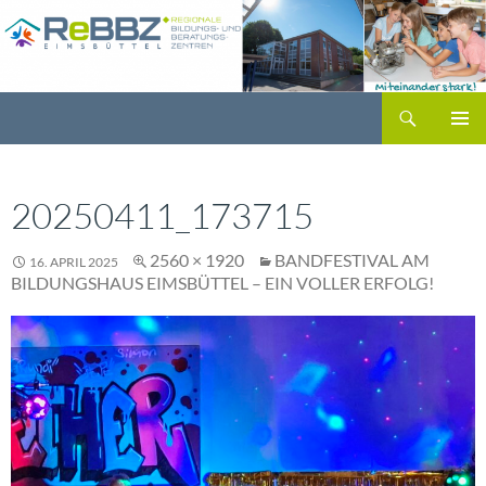
Zum
Inhalt
springen
Suchen
PRIMÄR
MENÜ
20250411_173715
2560 × 1920
BANDFESTIVAL AM
16. APRIL 2025
BILDUNGSHAUS EIMSBÜTTEL – EIN VOLLER ERFOLG!