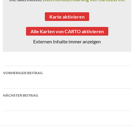
Karte aktivieren
Alle Karten von CARTO aktivieren
Externen Inhalte immer anzeigen
Beitragsnavigation
VORHERIGER BEITRAG
ESA Nachschreibtermin Deutsch
NÄCHSTER BEITRAG
5. Klassen Einschulung