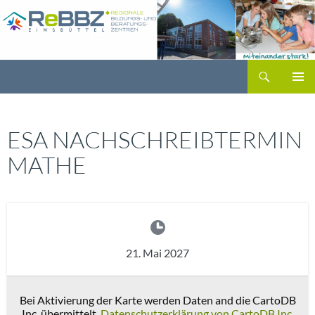
Zum
Inhalt
springen
Suchen
PRIMÄR
MENÜ
ESA NACHSCHREIBTERMIN
MATHE
21. Mai 2027
Bei Aktivierung der Karte werden Daten and die CartoDB
Inc. übermittelt.
Datenschutzerklärung von CartoDB Inc.