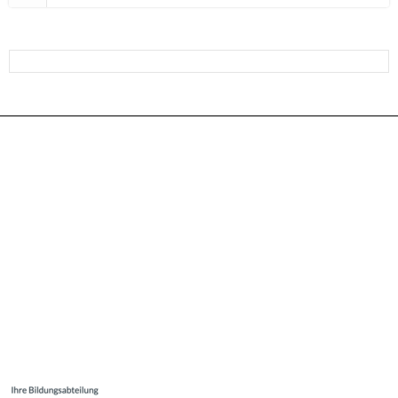
ANMELDUNG FÜR DEN GANZTAG FÜR DAS SCHULJAHR
25/26
FSJ – WIR SUCHEN DICH !
Ihr Feedback für unsere Bildungsabteilung