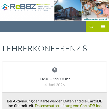
Zum
Inhalt
springen
Suchen
PRIMÄR
MENÜ
LEHRERKONFERENZ 8
14:00
–
15:30
Uhr
4. Juni 2026
Bei Aktivierung der Karte werden Daten and die CartoDB
Inc. übermittelt.
Datenschutzerklärung von CartoDB Inc.