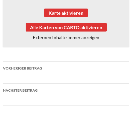
Karte aktivieren
Alle Karten von CARTO aktivieren
Externen Inhalte immer anzeigen
Beitragsnavigation
VORHERIGER BEITRAG
BJS Ersatztermin
NÄCHSTER BEITRAG
Ganztagsausschuss 2