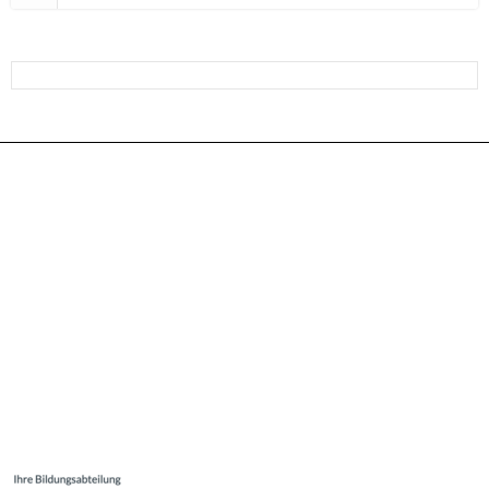
ANMELDUNG FÜR DEN GANZTAG FÜR DAS SCHULJAHR
25/26
FSJ – WIR SUCHEN DICH !
Ihr Feedback für unsere Bildungsabteilung