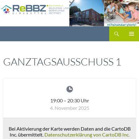
Zum
Inhalt
springen
Suchen
PRIMÄR
MENÜ
GANZTAGSAUSSCHUSS 1
19:00
–
20:30
Uhr
4. November 2025
Bei Aktivierung der Karte werden Daten and die CartoDB
Inc. übermittelt.
Datenschutzerklärung von CartoDB Inc.